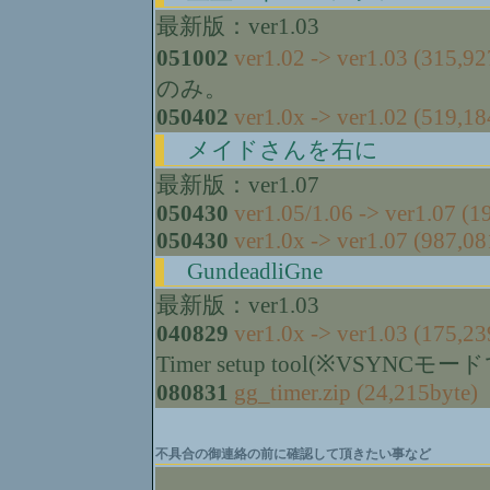
最新版：ver1.03
051002
ver1.02 -> ver1.03 (315,92
のみ。
050402
ver1.0x -> ver1.02 (519,18
メイドさんを右に
最新版：ver1.07
050430
ver1.05/1.06 -> ver1.07 (1
050430
ver1.0x -> ver1.07 (987,08
GundeadliGne
最新版：ver1.03
040829
ver1.0x -> ver1.03 (175,23
Timer setup tool(※VS
080831
gg_timer.zip (24,215byte)
不具合の御連絡の前に確認して頂きたい事など