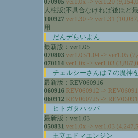
070905
ver1.0x -> ver1.20 (9,154,
人柱版(不具合なければ後ほど最新版へ
100927
ver1.30 -> ver1.31 (10,087
用
だんデらいよん
最新版：ver1.05
070803
ver1.03/1.04 -> ver1.05 (7
070114
ver1.0x -> ver1.03 (3,867,
チェルシーさんは７の魔神
最新版：REV060916
060916
REV060912 -> REV060916
060912
REV060725 -> REV060912
ヒトガタハッパ
最新版：ver1.03
050831
ver1.0x -> ver1.03 (4,247,
王立エドマエンジン