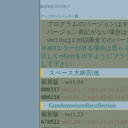
最終更新:2010/09/27
アップデートパッチ一覧
プログラムのバージョンはタ
バージョン表記がない場合はver
ver1.0xは1.00以降全ての
※403エラーが出る場合は恐らく
正しくrefererを出すよう
して下さい
スペース大納言(改
最新版：ver1.04
080317
ver1.03 -> ver1.04 (421,52
080218
ver1.0x -> ver1.03 (6,214,
GundemoniumRecollection
最新版：ver1.23
070922
ver1.20 -> ver1.23 (373,68